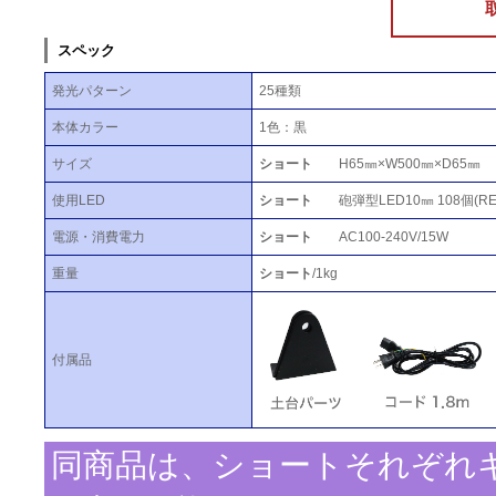
スペック
発光パターン
25種類
本体カラー
1色：黒
サイズ
ショート
H65㎜×W500㎜×D65㎜
使用LED
ショート
砲弾型LED10㎜ 108個(R
電源・消費電力
ショート
AC100-240V/15W
重量
ショート
/1kg
付属品
同商品は、ショートそれぞれ