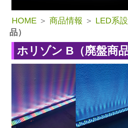
HOME
＞
商品情報
＞
LED系
品）
ホリゾン B（廃盤商